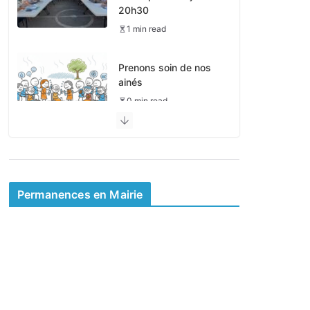
20h30
1 min read
Prenons soin de nos
ainés
0 min read
Pas de périscolaire le
4 mai
0 min read
Permanences en Mairie
Mairie d’été et
permanences
0 min read