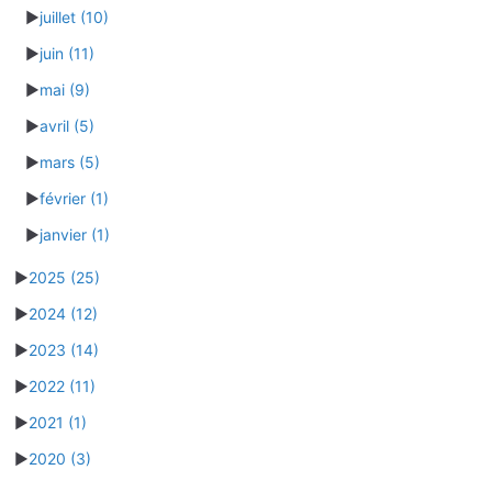
►
juillet
(10)
►
juin
(11)
►
mai
(9)
►
avril
(5)
►
mars
(5)
►
février
(1)
►
janvier
(1)
►
2025
(25)
►
2024
(12)
►
2023
(14)
►
2022
(11)
►
2021
(1)
►
2020
(3)