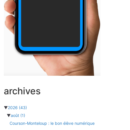
archives
▼
2026
(43)
▼
août
(1)
Courson-Monteloup : le bon élève numérique