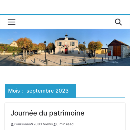
Passer
au
contenu
Mois :
septembre 2023
Journée du patrimoine
coursonm
2080 Views
0 min read