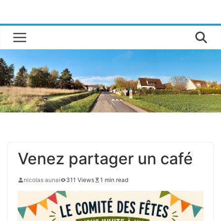
Passer
au
contenu
Venez partager un café
nicolas aunai
311 Views
1 min read