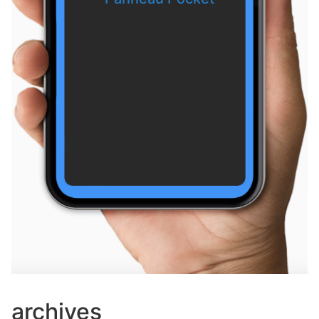
La Poste supprime la boîte aux lettres rue du Chemin Tournant
Vaugrigneuse — il y a 9 jours
Arrêté Préfectoral
Saint-Maurice-Montcouronne — il y a 10 jours
Vigilance feux
Les Molières — il y a 10 jours
Vigilance feux
Les Molières — il y a 10 jours
ARRETE RESTRICTIONS TEMPORAIRES PROTECTION BOIS ET FORETS
Boullay-les-Troux — il y a 10 jours
Restrictions temporaires en forêt pour prévenir les risques d’incendie
Courson-Monteloup — il y a 10 jours
Formation BAFA
Saint-Maurice-Montcouronne — il y a 11 jours
archives