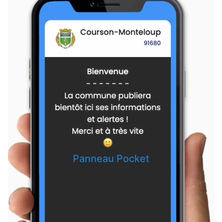
Collecte de sang du 23 juillet à Saint-Maurice-Montcouronne : merci
aux 50 volontaires
Courson-Monteloup — il y a 8 jours
Exercice militaire du 121e régiment du train dans notre secteur — du 4
au 7 août
Courson-Monteloup — il y a 8 jours
La commune a besoin de vos votes pour faire avancer deux projets à
destination de tous
Fontenay-lès-Briis — il y a 9 jours
Décès de Monsieur Gérard Wacheux
Pecqueuse — il y a 9 jours
Panneau Pocket
Accès aux bois interdit
Vaugrigneuse — il y a 10 jours
La Poste supprime la boîte aux lettres rue du Chemin Tournant
Vaugrigneuse — il y a 10 jours