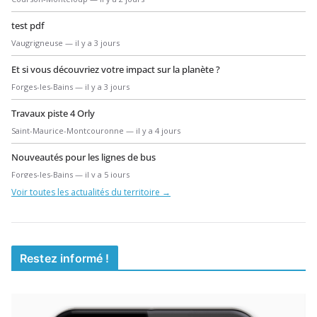
test pdf
Vaugrigneuse — il y a 3 jours
Et si vous découvriez votre impact sur la planète ?
Forges-les-Bains — il y a 3 jours
Travaux piste 4 Orly
Saint-Maurice-Montcouronne — il y a 4 jours
Nouveautés pour les lignes de bus
Forges-les-Bains — il y a 5 jours
Voir toutes les actualités du territoire →
Formation BAFA 2026-2027
Forges-les-Bains — il y a 5 jours
Travaux ENEDIS – Rue Saint-Jean
Restez informé !
Forges-les-Bains — il y a 7 jours
Appel à la population pour un exercice militaire
Vaugrigneuse — il y a 8 jours