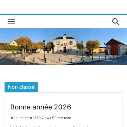
Passer
au
contenu
Non classé
Bonne année 2026
coursonm
2569 Views
0 min read