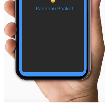
Pecqueuse — il y a 9 jours
Panneau Pocket
Accès aux bois interdit
Vaugrigneuse — il y a 10 jours
La Poste supprime la boîte aux lettres rue du Chemin Tournant
Vaugrigneuse — il y a 10 jours
Arrêté Préfectoral
Saint-Maurice-Montcouronne — il y a 10 jours
Vigilance feux
Les Molières — il y a 10 jours
Vigilance feux
Les Molières — il y a 10 jours
ARRETE RESTRICTIONS TEMPORAIRES PROTECTION BOIS ET FORETS
Boullay-les-Troux — il y a 10 jours
Restrictions temporaires en forêt pour prévenir les risques d’incendie