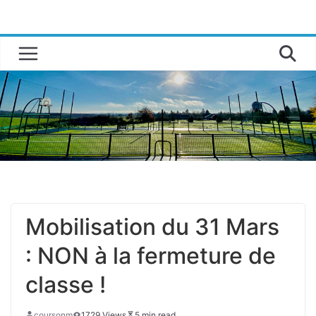
Passer
au
contenu
Mobilisation du 31 Mars
: NON à la fermeture de
classe !
coursonm
1729 Views
5 min read