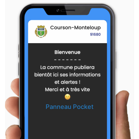
Vaugrigneuse — il y a 9 jours
Collecte de sang du 23 juillet à Saint-Maurice-Montcouronne : merci
aux 50 volontaires
Courson-Monteloup — il y a 9 jours
Exercice militaire du 121e régiment du train dans notre secteur — du 4
au 7 août
Courson-Monteloup — il y a 9 jours
La commune a besoin de vos votes pour faire avancer deux projets à
destination de tous
Fontenay-lès-Briis — il y a 10 jours
Décès de Monsieur Gérard Wacheux
Pecqueuse — il y a 10 jours
Panneau Pocket
Accès aux bois interdit
Vaugrigneuse — il y a 11 jours
La Poste supprime la boîte aux lettres rue du Chemin Tournant