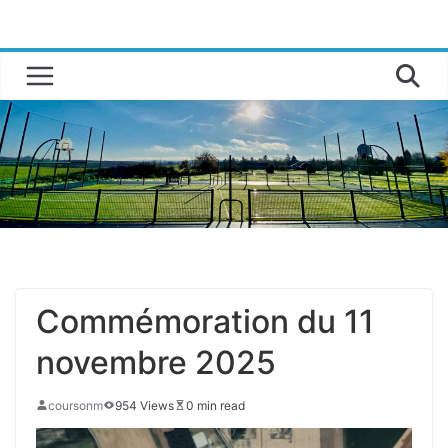
Passer
au
contenu
Commémoration du 11
novembre 2025
coursonm
954 Views
0 min read