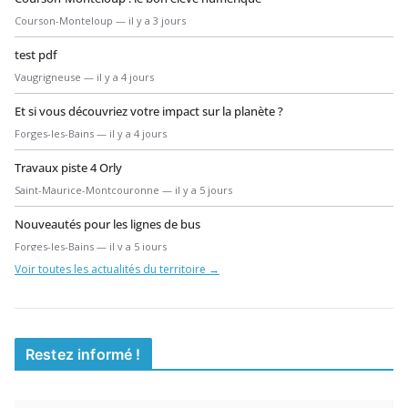
Courson-Monteloup — il y a 3 jours
test pdf
Vaugrigneuse — il y a 4 jours
Et si vous découvriez votre impact sur la planète ?
Forges-les-Bains — il y a 4 jours
Travaux piste 4 Orly
Saint-Maurice-Montcouronne — il y a 5 jours
Nouveautés pour les lignes de bus
Forges-les-Bains — il y a 5 jours
Voir toutes les actualités du territoire →
Formation BAFA 2026-2027
Forges-les-Bains — il y a 5 jours
Travaux ENEDIS – Rue Saint-Jean
Restez informé !
Forges-les-Bains — il y a 8 jours
Appel à la population pour un exercice militaire